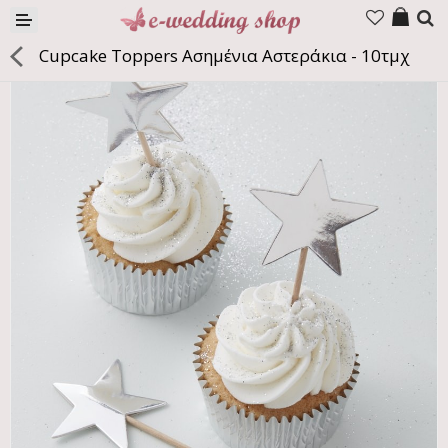
Προϊόντα
Cupcake Toppers Ασημένια Αστεράκια - 10τμχ
Εταιρία
Επικοινωνία
Γλώσσα