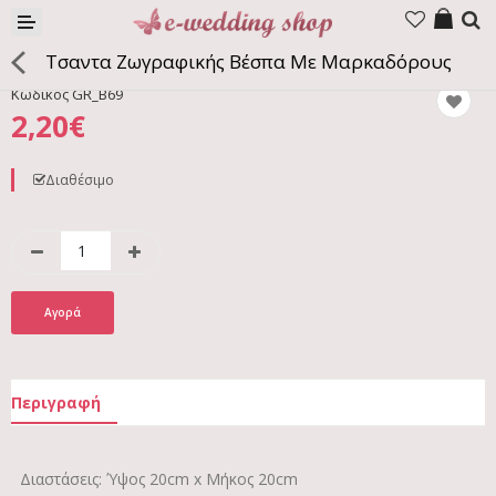
Προϊόντα
Τσαντα Ζωγραφικής Βέσπα Με Μαρκαδόρους
Εταιρία
Κωδικός
GR_Β69
2,20€
Επικοινωνία
Διαθέσιμο
Γλώσσα
Περιγραφή
Διαστάσεις: Ύψος 20cm x Μήκος 20cm